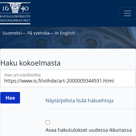
Suomeksi
―
På svenska
―
In English
Haku kokoelmasta
Hae url-osoitteella:
Näytä/piilota lisää hakuehtoja
Avaa hakutulokset uudessa ikkunassa