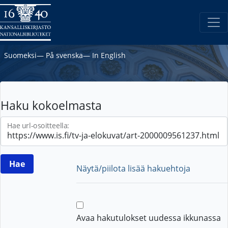
Suomeksi
―
På svenska
―
In English
Haku kokoelmasta
Hae url-osoitteella:
Näytä/piilota lisää hakuehtoja
Avaa hakutulokset uudessa ikkunassa