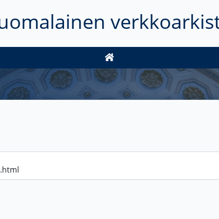
uomalainen verkkoarkis