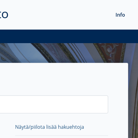
to
Info
Näytä/piilota lisää hakuehtoja