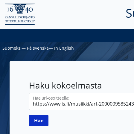
S
Suomeksi
―
På svenska
―
In English
Haku kokoelmasta
Hae url-osoitteella: