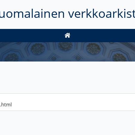
uomalainen verkkoarkis