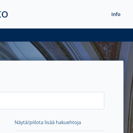
to
Info
Näytä/piilota lisää hakuehtoja