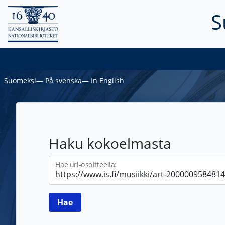
S
Suomeksi
―
På svenska
―
In English
Haku kokoelmasta
Hae url-osoitteella: