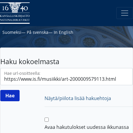
Suomeksi
―
På svenska
―
In English
Haku kokoelmasta
Hae url-osoitteella:
Näytä/piilota lisää hakuehtoja
Avaa hakutulokset uudessa ikkunassa