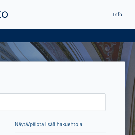
to
Info
Näytä/piilota lisää hakuehtoja