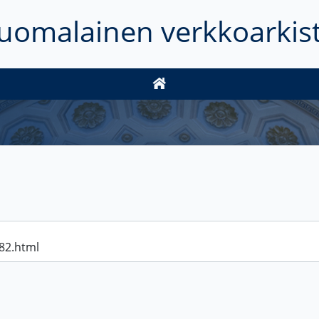
uomalainen verkkoarkis