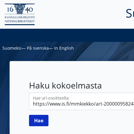
S
Suomeksi
―
På svenska
―
In English
Haku kokoelmasta
Hae url-osoitteella: