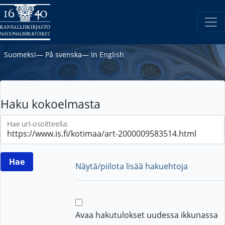
Suomeksi
―
På svenska
―
In English
Haku kokoelmasta
Hae url-osoitteella:
Näytä/piilota lisää hakuehtoja
Avaa hakutulokset uudessa ikkunassa