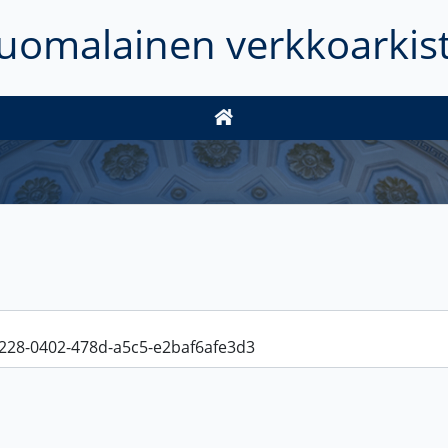
uomalainen verkkoarkis