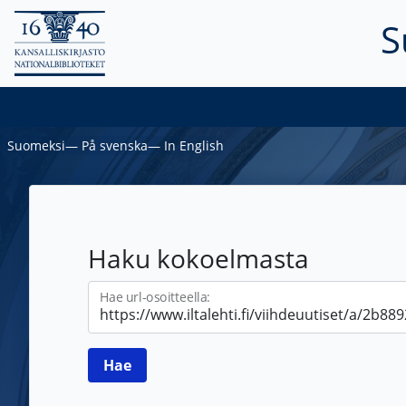
S
Suomeksi
―
På svenska
―
In English
Haku kokoelmasta
Hae url-osoitteella: