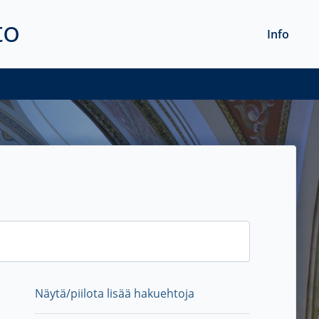
to
Info
Näytä/piilota lisää hakuehtoja