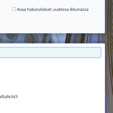
Avaa hakutulokset uudessa ikkunassa
af6afe3d3