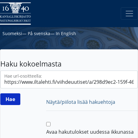
Suomeksi
―
På svenska
―
In English
Haku kokoelmasta
Hae url-osoitteella:
Näytä/piilota lisää hakuehtoja
Avaa hakutulokset uudessa ikkunassa