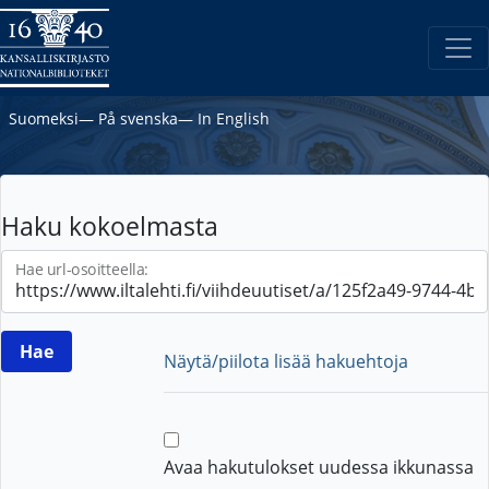
Suomeksi
―
På svenska
―
In English
Haku kokoelmasta
Hae url-osoitteella:
Näytä/piilota lisää hakuehtoja
Avaa hakutulokset uudessa ikkunassa