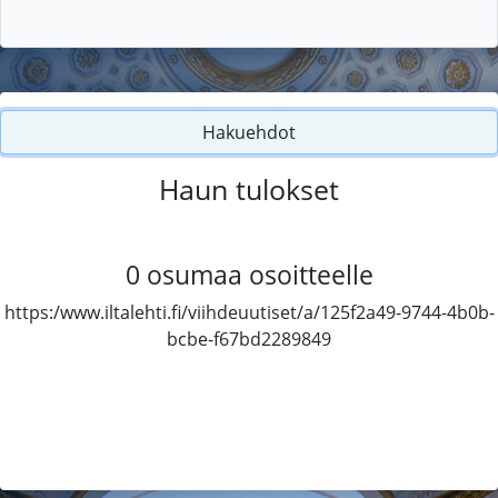
Hakuehdot
Haun tulokset
0
osumaa osoitteelle
https:/www.iltalehti.fi/viihdeuutiset/a/125f2a49-9744-4b0b-
bcbe-f67bd2289849