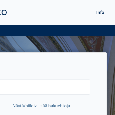
to
Info
Näytä/piilota lisää hakuehtoja