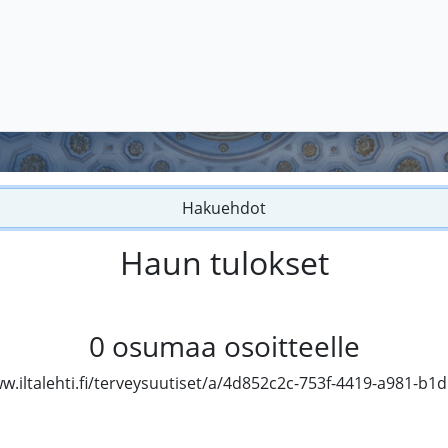
Hakuehdot
Haun tulokset
0
osumaa osoitteelle
w.iltalehti.fi/terveysuutiset/a/4d852c2c-753f-4419-a981-b1