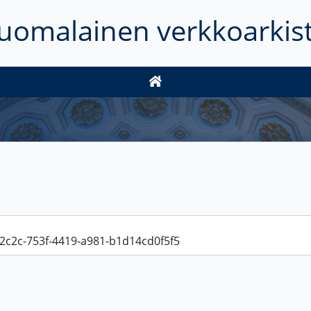
uomalainen verkkoarkis