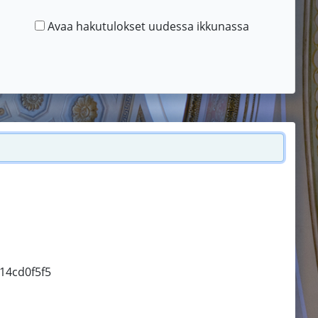
Avaa hakutulokset uudessa ikkunassa
d14cd0f5f5