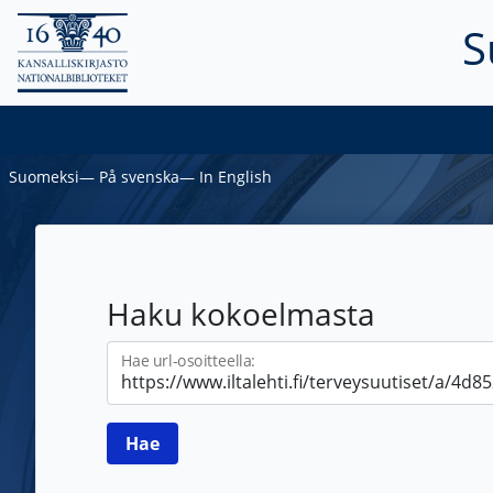
S
Suomeksi
―
På svenska
―
In English
Haku kokoelmasta
Hae url-osoitteella: