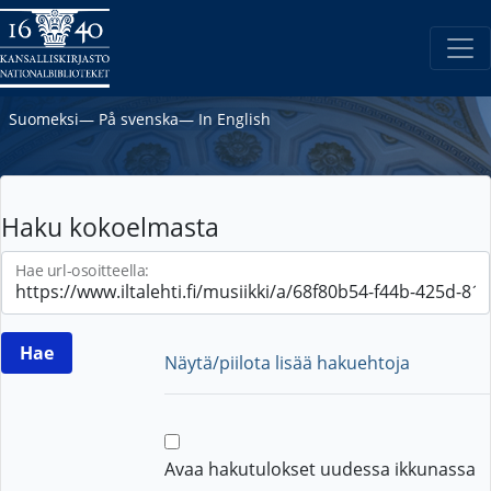
Suomeksi
―
På svenska
―
In English
Haku kokoelmasta
Hae url-osoitteella:
Näytä/piilota lisää hakuehtoja
Avaa hakutulokset uudessa ikkunassa