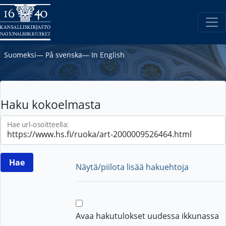
Suomeksi
―
På svenska
―
In English
Haku kokoelmasta
Hae url-osoitteella:
Näytä/piilota lisää hakuehtoja
Avaa hakutulokset uudessa ikkunassa