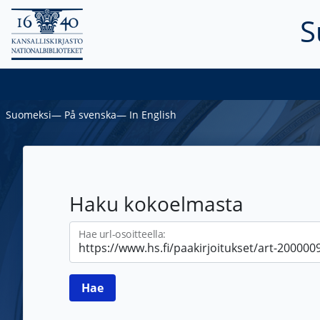
S
Suomeksi
―
På svenska
―
In English
Haku kokoelmasta
Hae url-osoitteella: