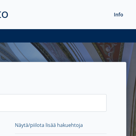
to
Info
Näytä/piilota lisää hakuehtoja