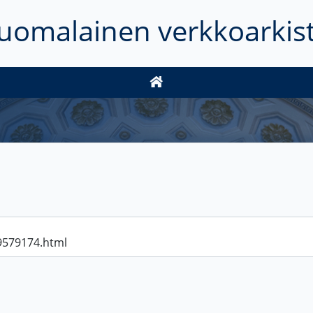
uomalainen verkkoarkis