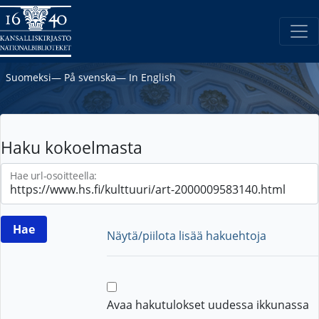
Suomeksi
―
På svenska
―
In English
Haku kokoelmasta
Hae url-osoitteella:
Näytä/piilota lisää hakuehtoja
Avaa hakutulokset uudessa ikkunassa