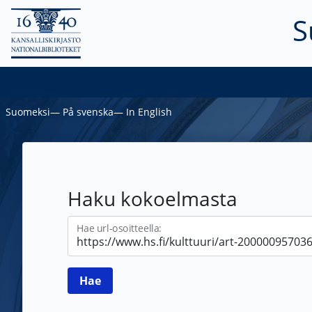
S
Suomeksi
―
På svenska
―
In English
Haku kokoelmasta
Hae url-osoitteella: