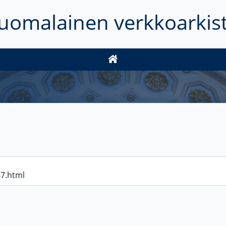
uomalainen verkkoarkis