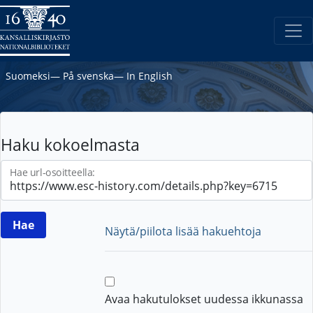
Suomeksi
―
På svenska
―
In English
Haku kokoelmasta
Hae url-osoitteella:
Näytä/piilota lisää hakuehtoja
Avaa hakutulokset uudessa ikkunassa