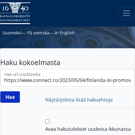
Suomeksi
―
På svenska
―
In English
Haku kokoelmasta
Hae url-osoitteella:
Näytä/piilota lisää hakuehtoja
Avaa hakutulokset uudessa ikkunassa