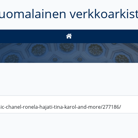
uomalainen verkkoarkis