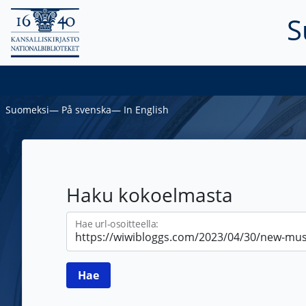
S
Suomeksi
―
På svenska
―
In English
Haku kokoelmasta
Hae url-osoitteella: