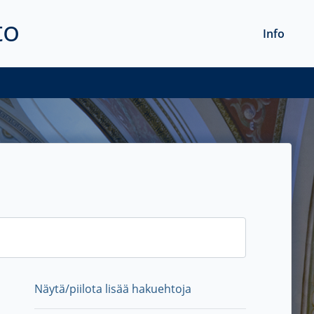
to
Info
Näytä/piilota lisää hakuehtoja