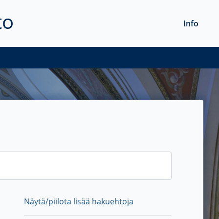
to
Info
Näytä/piilota lisää hakuehtoja