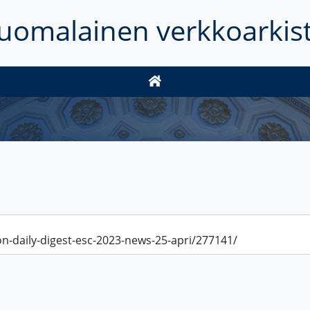
uomalainen verkkoarkis