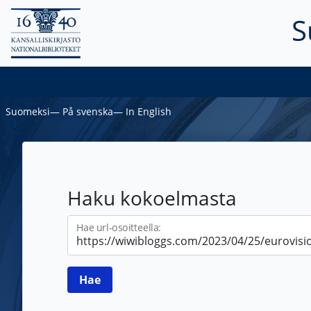
S
Suomeksi
―
På svenska
―
In English
Haku kokoelmasta
Hae url-osoitteella: