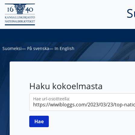
S
Suomeksi
―
På svenska
―
In English
Haku kokoelmasta
Hae url-osoitteella: