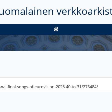
uomalainen verkkoarkis