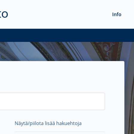
to
Info
Näytä/piilota lisää hakuehtoja