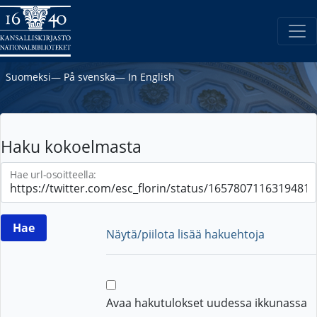
Suomeksi
―
På svenska
―
In English
Haku kokoelmasta
Hae url-osoitteella:
Näytä/piilota lisää hakuehtoja
Avaa hakutulokset uudessa ikkunassa