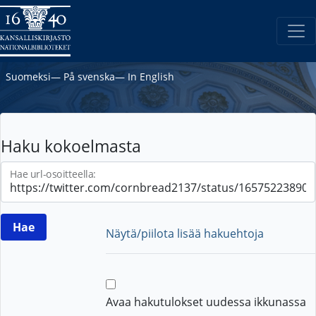
Suomeksi
―
På svenska
―
In English
Haku kokoelmasta
Hae url-osoitteella:
Näytä/piilota lisää hakuehtoja
Avaa hakutulokset uudessa ikkunassa