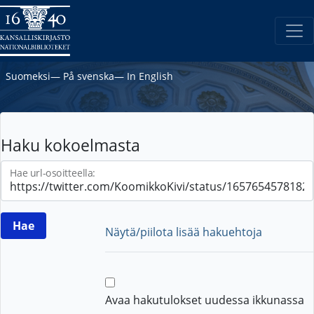
Suomeksi
―
På svenska
―
In English
Haku kokoelmasta
Hae url-osoitteella:
Näytä/piilota lisää hakuehtoja
Avaa hakutulokset uudessa ikkunassa