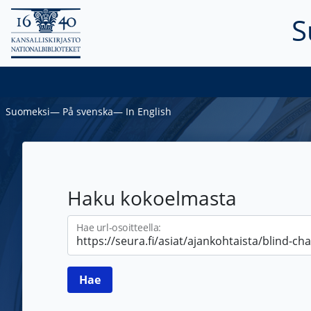
S
Suomeksi
―
På svenska
―
In English
Haku kokoelmasta
Hae url-osoitteella: