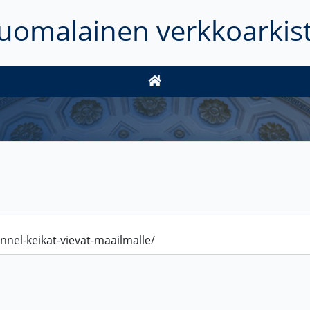
uomalainen verkkoarkis