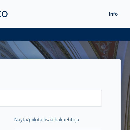
to
Info
Näytä/piilota lisää hakuehtoja