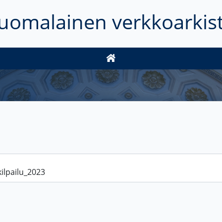
uomalainen verkkoarkis