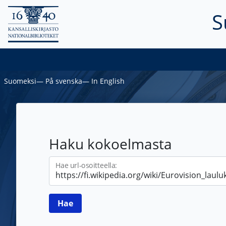
S
Suomeksi
―
På svenska
―
In English
Haku kokoelmasta
Hae url-osoitteella: