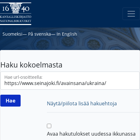
Suomeksi
―
På svenska
―
In English
Haku kokoelmasta
Hae url-osoitteella:
Näytä/piilota lisää hakuehtoja
Avaa hakutulokset uudessa ikkunassa