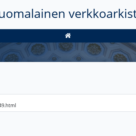
uomalainen verkkoarkis