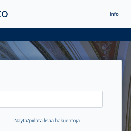
to
Info
Näytä/piilota lisää hakuehtoja