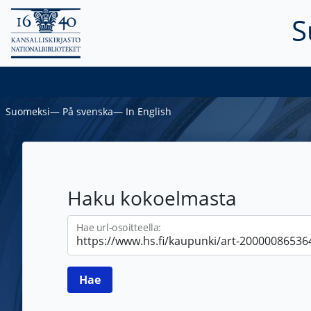
S
Suomeksi
―
På svenska
―
In English
Haku kokoelmasta
Hae url-osoitteella: