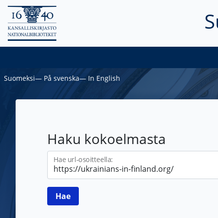
S
Suomeksi
―
På svenska
―
In English
Haku kokoelmasta
Hae url-osoitteella: