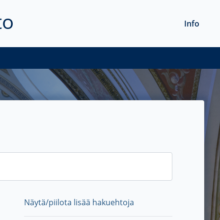
to
Info
Näytä/piilota lisää hakuehtoja