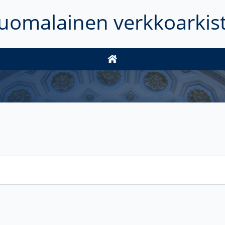
uomalainen verkkoarkis