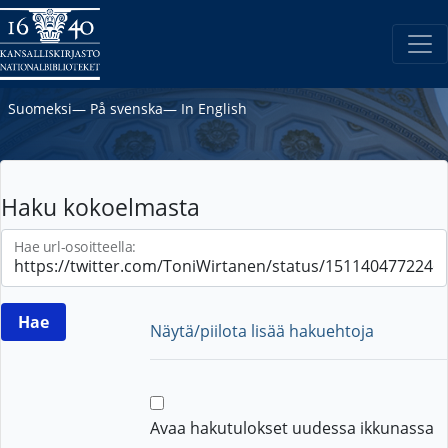
Suomeksi
―
På svenska
―
In English
Haku kokoelmasta
Hae url-osoitteella:
Näytä/piilota lisää hakuehtoja
Avaa hakutulokset uudessa ikkunassa