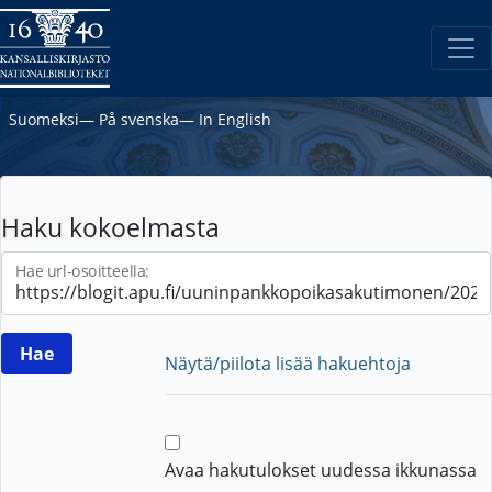
Suomeksi
―
På svenska
―
In English
Haku kokoelmasta
Hae url-osoitteella:
Näytä/piilota lisää hakuehtoja
Avaa hakutulokset uudessa ikkunassa