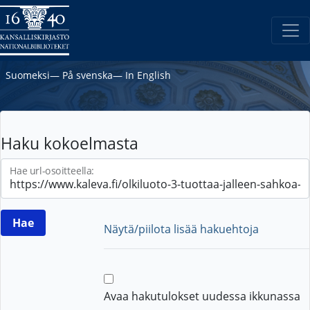
Suomeksi
―
På svenska
―
In English
Haku kokoelmasta
Hae url-osoitteella:
Näytä/piilota lisää hakuehtoja
Avaa hakutulokset uudessa ikkunassa