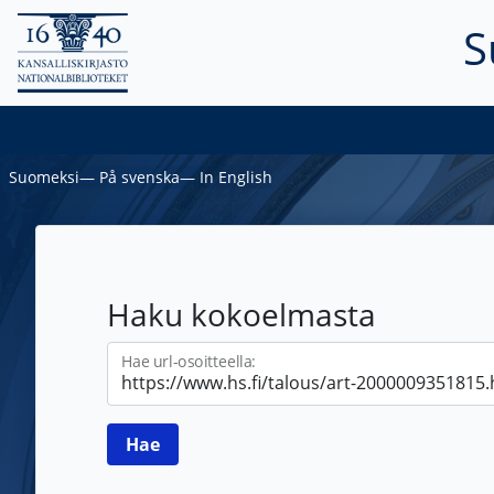
S
Suomeksi
―
På svenska
―
In English
Haku kokoelmasta
Hae url-osoitteella: