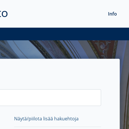
to
Info
Näytä/piilota lisää hakuehtoja