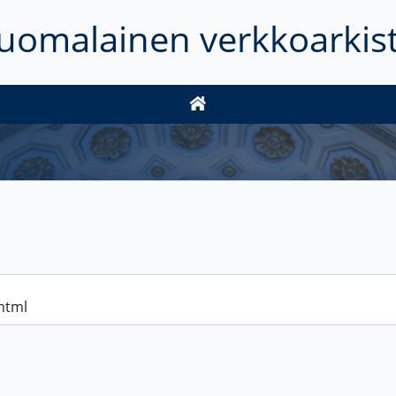
uomalainen verkkoarkis