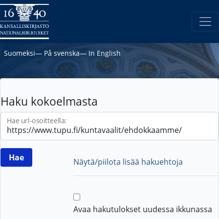
Suomeksi
―
På svenska
―
In English
Haku kokoelmasta
Hae url-osoitteella:
Näytä/piilota lisää hakuehtoja
Avaa hakutulokset uudessa ikkunassa