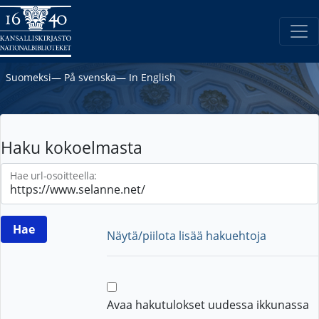
Suomeksi
―
På svenska
―
In English
Haku kokoelmasta
Hae url-osoitteella:
Näytä/piilota lisää hakuehtoja
Avaa hakutulokset uudessa ikkunassa