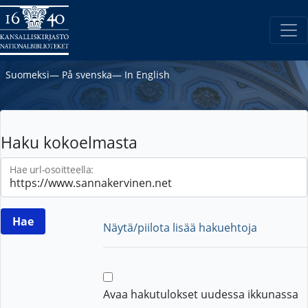
Suomeksi
―
På svenska
―
In English
Haku kokoelmasta
Hae url-osoitteella:
Näytä/piilota lisää hakuehtoja
Avaa hakutulokset uudessa ikkunassa