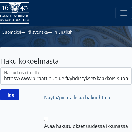
Suomeksi
―
På svenska
―
In English
Haku kokoelmasta
Hae url-osoitteella:
Näytä/piilota lisää hakuehtoja
Avaa hakutulokset uudessa ikkunassa