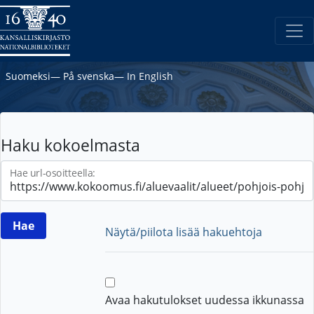
Suomeksi
―
På svenska
―
In English
Haku kokoelmasta
Hae url-osoitteella:
Näytä/piilota lisää hakuehtoja
Avaa hakutulokset uudessa ikkunassa