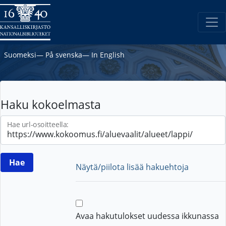
Suomeksi
―
På svenska
―
In English
Haku kokoelmasta
Hae url-osoitteella:
Näytä/piilota lisää hakuehtoja
Avaa hakutulokset uudessa ikkunassa