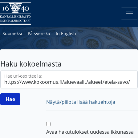
Suomeksi
―
På svenska
―
In English
Haku kokoelmasta
Hae url-osoitteella:
Näytä/piilota lisää hakuehtoja
Avaa hakutulokset uudessa ikkunassa