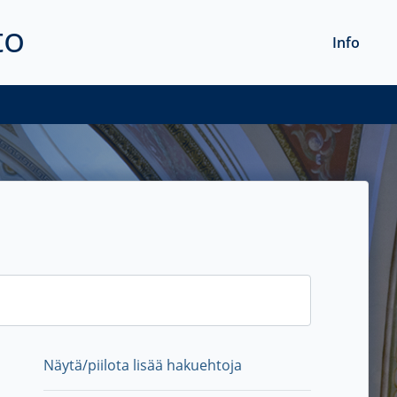
to
Info
Näytä/piilota lisää hakuehtoja