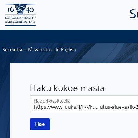
S
Suomeksi
―
På svenska
―
In English
Haku kokoelmasta
Hae url-osoitteella: