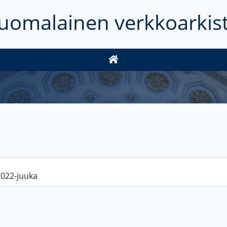
uomalainen verkkoarkis