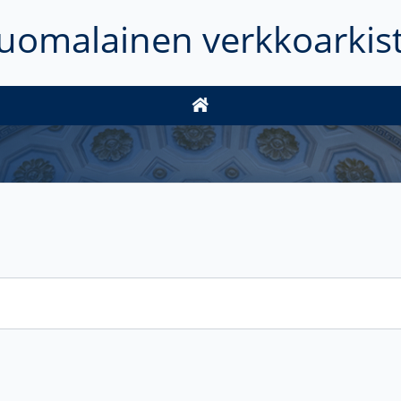
uomalainen verkkoarkis