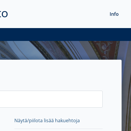
to
Info
Näytä/piilota lisää hakuehtoja