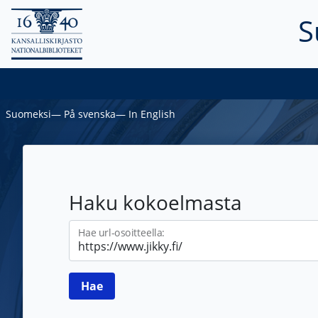
S
Suomeksi
―
På svenska
―
In English
Haku kokoelmasta
Hae url-osoitteella: