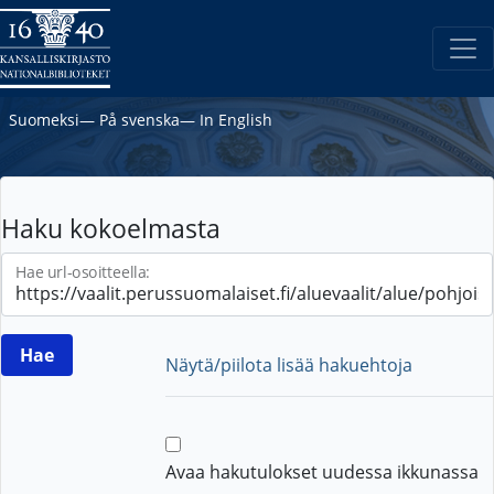
Suomeksi
―
På svenska
―
In English
Haku kokoelmasta
Hae url-osoitteella:
Näytä/piilota lisää hakuehtoja
Avaa hakutulokset uudessa ikkunassa