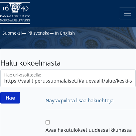
Suomeksi
―
På svenska
―
In English
Haku kokoelmasta
Hae url-osoitteella:
Näytä/piilota lisää hakuehtoja
Avaa hakutulokset uudessa ikkunassa