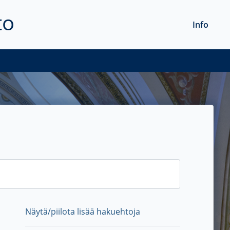
to
Info
Näytä/piilota lisää hakuehtoja