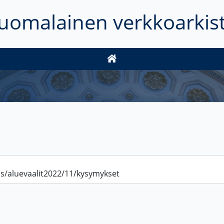
uomalainen verkkoarkis