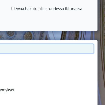
Avaa hakutulokset uudessa ikkunassa
symykset