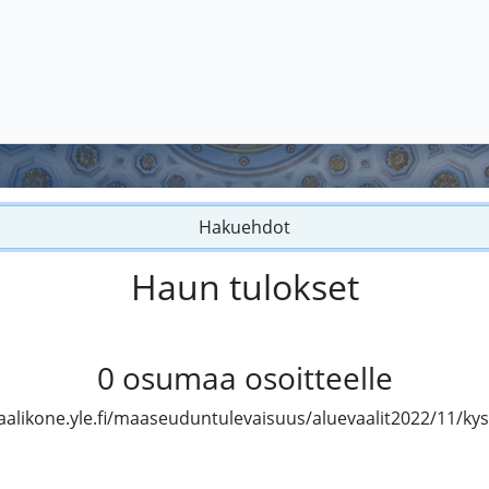
Hakuehdot
Haun tulokset
0
osumaa osoitteelle
vaalikone.yle.fi/maaseuduntulevaisuus/aluevaalit2022/11/ky