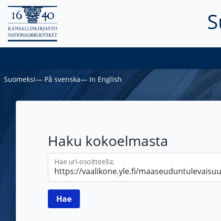
S
Suomeksi
―
På svenska
―
In English
Haku kokoelmasta
Hae url-osoitteella: