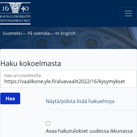
Suomeksi
―
På svenska
―
In English
Haku kokoelmasta
Hae url-osoitteella:
Näytä/piilota lisää hakuehtoja
Avaa hakutulokset uudessa ikkunassa