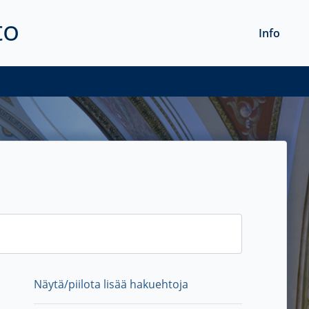
to
Info
Näytä/piilota lisää hakuehtoja