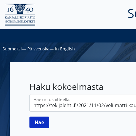
S
Suomeksi
―
På svenska
―
In English
Haku kokoelmasta
Hae url-osoitteella: