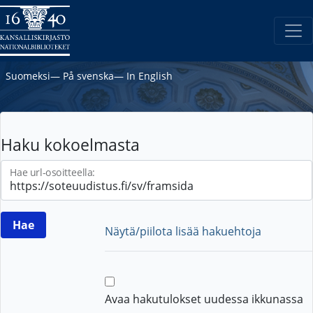
Suomeksi
―
På svenska
―
In English
Haku kokoelmasta
Hae url-osoitteella:
Näytä/piilota lisää hakuehtoja
Avaa hakutulokset uudessa ikkunassa