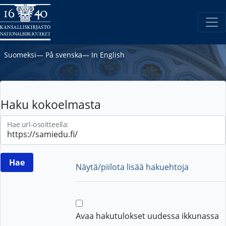
Suomeksi
―
På svenska
―
In English
Haku kokoelmasta
Hae url-osoitteella:
Näytä/piilota lisää hakuehtoja
Avaa hakutulokset uudessa ikkunassa