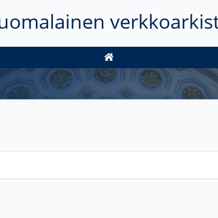
uomalainen verkkoarkis