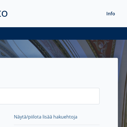
to
Info
Näytä/piilota lisää hakuehtoja