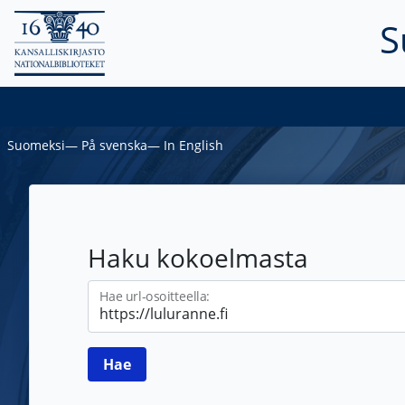
S
Suomeksi
―
På svenska
―
In English
Haku kokoelmasta
Hae url-osoitteella: